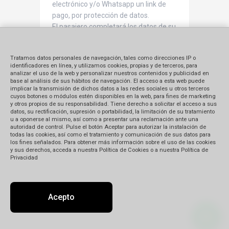
electrónico y/o Whatsapp un link de
pago, por protección de datos.
El pasajero completará los datos de su
tarjeta de crédito y/o débito y dará la
confirmación del pago.
Tratamos datos personales de navegación, tales como direcciones IP o
La agencia recibirá un correo
identificadores en línea, y utilizamos cookies, propias y de terceros, para
electrónico con la confirmación del
analizar el uso de la web y personalizar nuestros contenidos y publicidad en
base al análisis de sus hábitos de navegación. El acceso a esta web puede
pago, donde se indica aceptadoSe
implicar la transmisión de dichos datos a las redes sociales u otros terceros
confirma al pasajero por correo
cuyos botones o módulos estén disponibles en la web, para fines de marketing
y otros propios de su responsabilidad. Tiene derecho a solicitar el acceso a sus
electrónico y/o Whatsapp la recepción
datos, su rectificación, supresión o portabilidad, la limitación de su tratamiento
del pago.
u a oponerse al mismo, así como a presentar una reclamación ante una
autoridad de control. Pulse el botón Aceptar para autorizar la instalación de
todas las cookies, así como el tratamiento y comunicación de sus datos para
los fines señalados. Para obtener más información sobre el uso de las cookies
y sus derechos, acceda a nuestra Política de Cookies o a nuestra Política de
Privacidad
Acepto